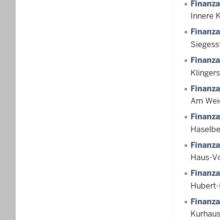
Finanz
Innere 
Finanz
Siegess
Finanz
Klingers
Finanz
Am Weid
Finanz
Haselbe
Finanz
Haus-Vo
Finanz
Hubert-
Finanz
Kurhaus