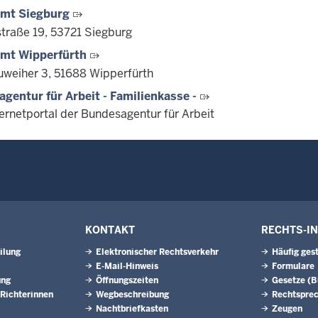
amt Siegburg
traße 19, 53721 Siegburg
amt Wipperfürth
weiher 3, 51688 Wipperfürth
gentur für Arbeit - Familienkasse -
ernetportal der Bundesagentur für Arbeit
KONTAKT
RECHTS-I
ilung
Elektronischer Rechtsverkehr
Häufig ges
E-Mail-Hinweis
Formulare
ung
Öffnungszeiten
Gesetze (
Richterinnen
Wegbeschreibung
Rechtspre
Nachtbriefkasten
Zeugen