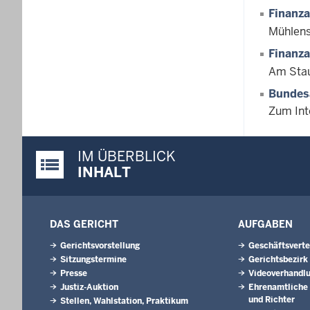
Finanz
Mühlens
Finanz
Am Stau
Bundesa
Zum Int
IM ÜBERBLICK
Justiz-Portal im Überblick:
INHALT
DAS GERICHT
AUFGABEN
Gerichtsvorstellung
Geschäftsverte
Sitzungstermine
Gerichtsbezirk
Presse
Videoverhandl
Justiz-Auktion
Ehrenamtliche 
und Richter
Stellen, Wahlstation, Praktikum