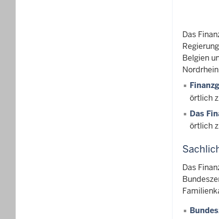
Das Finanz
Regierung
Belgien un
Nordrhein
Finanzg
örtlich 
Das Fin
örtlich
Sachlic
Das Finan
Bundeszent
Familienk
Bundesz