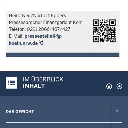
Heinz Neu/Norbert Eppers
Pressesprecher Finanzgericht Köln
Telefon: 0221 2066-467/427
E-Mail:
pressestelle@fg-
koeln.nrw.de
IM ÜBERBLICK
Justiz-Portal im Überblick:
INHALT
DAS GERICHT